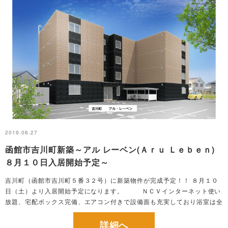
2019.06.27
函館市吉川町新築～アル レーベン(Ａｒｕ Ｌｅｂｅｎ)
８月１０日入居開始予定～
吉川町（函館市吉川町５番３２号）に新築物件が完成予定！！ ８月１０
日（土）より入居開始予定になります。 ＮＣＶインターネット使い
放題、宅配ボックス完備、エアコン付きで設備面も充実しており浴室は全
室追い炊き付きです。 また、ＬＰガスは都市ガス同等設定のエコプラン
となってお...
詳細へ