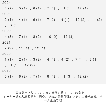
2024
4 (2)
、
5 (1)
、
6 (1)
、
7 (1)
、
11 (1)
、
12 (4)
2023
2 (1)
、
4 (1)
、
6 (1)
、
7 (2)
、
9 (1)
、
10 (2)
、
11 (2)
、
12 (1)
2022
4 (3)
、
7 (1)
、
8 (2)
、
10 (2)
、
12 (3)
2021
7 (2)
、
11 (4)
、
12 (1)
2020
1 (1)
、
2 (1)
、
3 (2)
、
4 (1)
、
6 (2)
、
7 (1)
、
8 (1)
、
11 (1)
、
12 (2)
2019
5 (1)
、
6 (2)
、
7 (1)
、
8 (1)
、
11 (3)
、
12 (2)
日商興産と共にマンション経営を通じて人生の安定を。
オーナー様と入居者様を「安心」で結ぶ 賃貸管理システムの株式会社スペ
ース企画管理