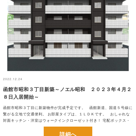
2022.12.24
函館市昭和３丁目新築～ノエル昭和 ２０２３年４月２
８日入居開始～
函館市昭和３丁目に新築物件が完成予定です。 函館新道、国道５号線に
繋がる立地で交通便利。 お部屋タイプは、１ＬＤＫです。 おしゃれな
対面キッチン・洋室はウォークインクローゼット付き！ 宅配ボックス・
エアコン・NCVインターネット無料等便利な設備が完備です！！ ※画像
はイメージです。...
詳細へ